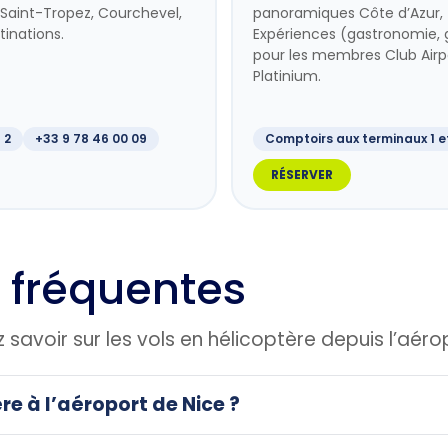
, Saint-Tropez, Courchevel,
panoramiques Côte d’Azur, tr
inations.
Expériences (gastronomie, g
pour les membres Club Airp
Platinium.
 2
+33 9 78 46 00 09
Comptoirs aux terminaux 1 e
RÉSERVER
 fréquentes
savoir sur les vols en hélicoptère depuis l’aéro
re à l’aéroport de Nice ?