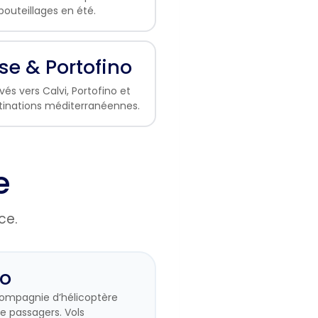
outeillages en été.
se & Portofino
ivés vers Calvi, Portofino et
stinations méditerranéennes.
e
ce.
co
compagnie d’hélicoptère
e passagers. Vols