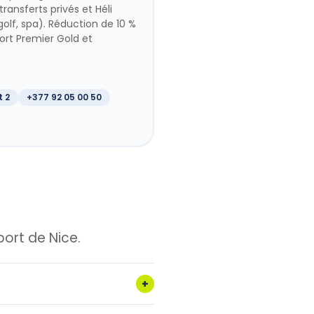
ansferts privés et Héli
olf, spa). Réduction de 10 %
ort Premier Gold et
t 2
+377 92 05 00 50
port de Nice.
+